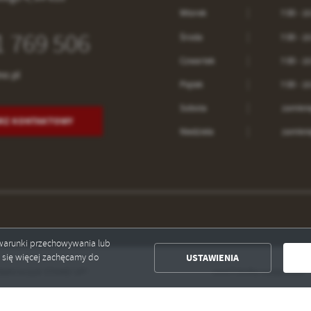
Wtorek
7:00 - 15
1 769 506
Środa
7:00 - 15
Czwartek
7:00 - 15
no.pl
Piątek
7:00 - 15
Sobota
zamkni
RZ KONTAKTOWY
Niedziela
zamkni
ć warunki przechowywania lub
USTAWIENIA
ć się więcej zachęcamy do
oczyk STAND UP!
coolTOURa nadjeżdża!