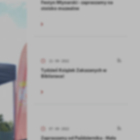
Festyn Młynarski - zapraszamy na
stoisko muzealne
21 - 09 - 2022
Tydzień Książek Zakazanych w
Bibliotece!
07 - 09 - 2022
Zapraszamy od Października - Mała