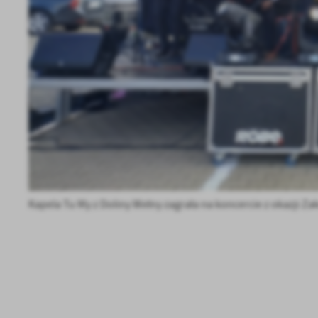
Sz
ws
N
Ni
um
Pl
Wi
Tw
co
F
Te
Kapela Tu My z Doliny Wełny zagrała na koncercie z okazji Za
Ci
Dz
Wi
na
zg
fu
A
An
Co
Wi