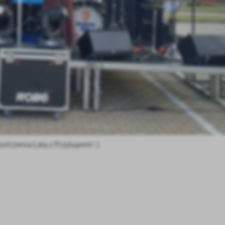
anujemy Twoją prywatność. Możesz zmienić ustawienia cookies lub zaakceptować je
zystkie. W dowolnym momencie możesz dokonać zmiany swoich ustawień.
iezbędne
ezbędne pliki cookies służą do prawidłowego funkcjonowania strony internetowej i
ożliwiają Ci komfortowe korzystanie z oferowanych przez nas usług.
iki cookies odpowiadają na podejmowane przez Ciebie działania w celu m.in. dostosowani
ęcej
oich ustawień preferencji prywatności, logowania czy wypełniania formularzy. Dzięki pli
okies strona, z której korzystasz, może działać bez zakłóceń.
unkcjonalne i personalizacyjne
go typu pliki cookies umożliwiają stronie internetowej zapamiętanie wprowadzonych prze
kończenia Lata z Przytupem! :)
ebie ustawień oraz personalizację określonych funkcjonalności czy prezentowanych treści.
ięki tym plikom cookies możemy zapewnić Ci większy komfort korzystania z funkcjonalnoś
ęcej
ZAPISZ WYBRANE
szej strony poprzez dopasowanie jej do Twoich indywidualnych preferencji. Wyrażenie
ody na funkcjonalne i personalizacyjne pliki cookies gwarantuje dostępność większej ilości
nkcji na stronie.
ODRZUĆ WSZYSTKIE
nalityczne
alityczne pliki cookies pomagają nam rozwijać się i dostosowywać do Twoich potrzeb.
ZEZWÓL NA WSZYSTKIE
okies analityczne pozwalają na uzyskanie informacji w zakresie wykorzystywania witryny
ęcej