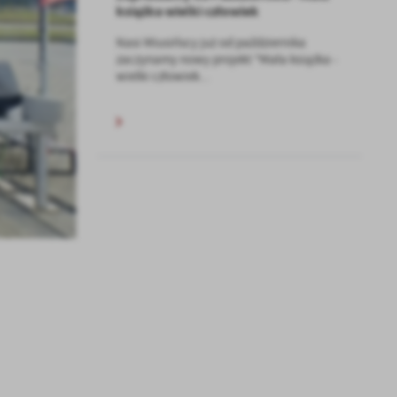
książka wielki człowiek
Nasi Miusińscy już od października
zaczynamy nowy projekt "Mała książka -
wielki człowiek...
a
kom
z
ci