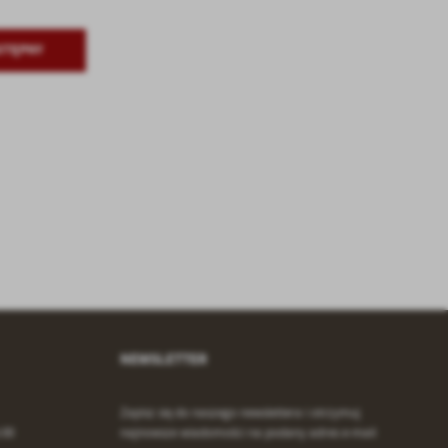
.
STĘPNY
a
w
NEWSLETTER
Zapisz się do naszego newslettera i otrzymuj
:00
najnowsze wiadomości na podany adres e-mail