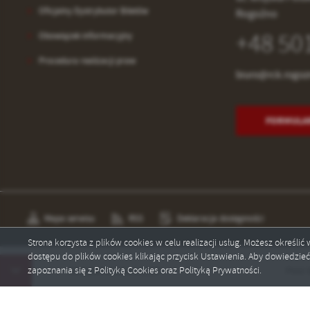
Oficjalny Dystrybutor Biletów
Rogoźno
+48 50
Obowiązek informacyjny
Procedura realizacji praw
biuro@rck.rogoz
FORMULA
Mapa serwisu
RSS
Deklaracja dostępności
Strona korzysta z plików cookies w celu realizacji usług. Możesz określi
dostępu do plików cookies klikając przycisk Ustawienia. Aby dowiedzie
Copyright by rck.rogozno.pl
zapoznania się z Polityką Cookies oraz Polityką Prywatności.
Dożynki Gminne 2026!
Piotr Bałtr