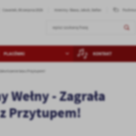
Czwartek, 06 sierpnia 2026
Imieniny: Sława, Jakub, Stefan
Pochmur
PLACÓWKI
KONTAKT
 Zakończenie lata z Przytupem!
y Wełny - Zagrała
 z Przytupem!