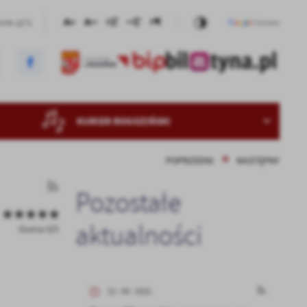
22°C
nie
KURIER ROGOZIŃSKI
POPRZEDNI
NASTĘPNY
Pozostałe
aktualności
Ocena 0/5
22 - 09 - 2022