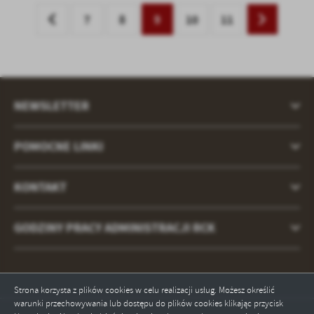
7
8
9
10
11
NEWSLETTER
POMOCNE LINKI
KONTAKT
GODZINY PRACY ADMINISTRACJI RCK
Strona korzysta z plików cookies w celu realizacji usług. Możesz określić
warunki przechowywania lub dostępu do plików cookies klikając przycisk