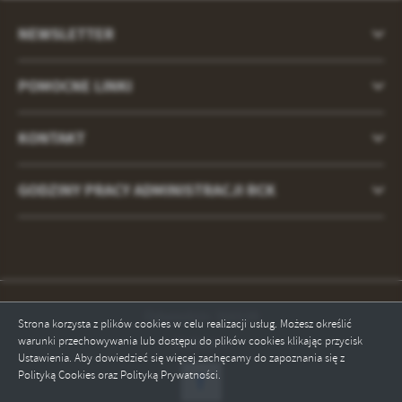
NEWSLETTER
POMOCNE LINKI
KONTAKT
GODZINY PRACY ADMINISTRACJI RCK
Odwiedzin: 356539
Strona korzysta z plików cookies w celu realizacji usług. Możesz określić
warunki przechowywania lub dostępu do plików cookies klikając przycisk
Online: 3
Ustawienia. Aby dowiedzieć się więcej zachęcamy do zapoznania się z
Polityką Cookies oraz Polityką Prywatności.