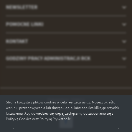
NEWSLETTER
POMOCNE LINKI
KONTAKT
GODZINY PRACY ADMINISTRACJI RCK
Odwiedzin: 356611
Strona korzysta z plików cookies w celu realizacji usług. Możesz określić
warunki przechowywania lub dostępu do plików cookies klikając przycisk
Online: 1
Ustawienia. Aby dowiedzieć się więcej zachęcamy do zapoznania się z
Polityką Cookies oraz Polityką Prywatności.
ZAPISZ WYBRANE