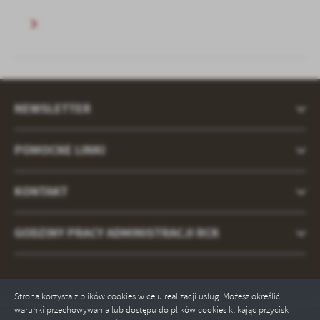
NEWSLETTER
POMOCNE LINKI
KONTAKT
GODZINY PRACY ADMINISTRACJI RCK
Strona korzysta z plików cookies w celu realizacji usług. Możesz określić
warunki przechowywania lub dostępu do plików cookies klikając przycisk