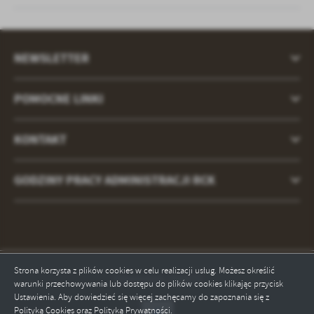
NEWSLETTER
POMOCNE LINKI
KONTAKT
GODZINY PRACY ADMINISTRACJI RCK
Strona korzysta z plików cookies w celu realizacji usług. Możesz określić
Odwiedzin: 356475
warunki przechowywania lub dostępu do plików cookies klikając przycisk
Ustawienia. Aby dowiedzieć się więcej zachęcamy do zapoznania się z
Polityką Cookies oraz Polityką Prywatności.