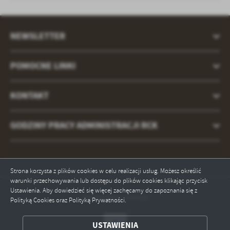
NEWSLETTER
POMOCNE LINKI
KONTAKT
GODZINY PRACY ADMINISTRACJI RCK
Strona korzysta z plików cookies w celu realizacji usług. Możesz określić
warunki przechowywania lub dostępu do plików cookies klikając przycisk
Ustawienia. Aby dowiedzieć się więcej zachęcamy do zapoznania się z
Odwiedzin: 356430
Polityką Cookies oraz Polityką Prywatności.
ZAPISZ WYBRANE
USTAWIENIA