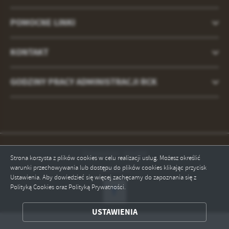
POMOCNE LINKI
KONTAKT
GODZINY PRACY ADMINISTRACJI RCK
Odwiedzin: 356488
Strona korzysta z plików cookies w celu realizacji usług. Możesz określić
warunki przechowywania lub dostępu do plików cookies klikając przycisk
Online: 1
Ustawienia. Aby dowiedzieć się więcej zachęcamy do zapoznania się z
Polityką Cookies oraz Polityką Prywatności.
ZAPISZ WYBRANE
USTAWIENIA
ODRZUĆ WSZYSTKIE