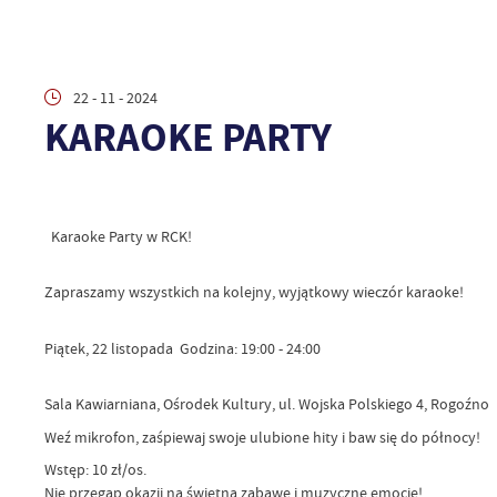
22 - 11 - 2024
KARAOKE PARTY
Karaoke Party w RCK!
Zapraszamy wszystkich na kolejny, wyjątkowy wieczór karaoke!
Piątek, 22 listopada Godzina: 19:00 - 24:00
Sala Kawiarniana, Ośrodek Kultury, ul. Wojska Polskiego 4, Rogoźno
Weź mikrofon, zaśpiewaj swoje ulubione hity i baw się do północy!
Wstęp: 10 zł/os.
Nie przegap okazji na świetną zabawę i muzyczne emocje!