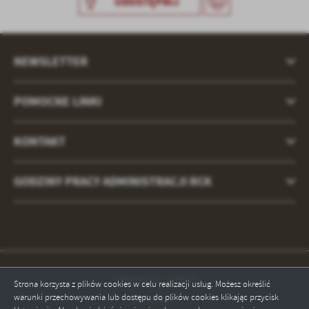
UDOSTĘPNIJ
treści w postaci wiadomości, ofert, komunikatów mediów
społecznościowych.
NEWSLETTER
POMOCNE LINKI
KONTAKT
GODZINY PRACY ADMINISTRACJI RCK
Odwiedzin: 356650
Strona korzysta z plików cookies w celu realizacji usług. Możesz określić
warunki przechowywania lub dostępu do plików cookies klikając przycisk
Online: 4