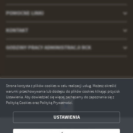
POMOCNE LINKI
KONTAKT
GODZINY PRACY ADMINISTRACJI RCK
Strona korzysta z plików cookies w celu realizacji usług. Możesz określić
Odwiedzin: 356574
warunki przechowywania lub dostępu do plików cookies klikając przycisk
Ustawienia. Aby dowiedzieć się więcej zachęcamy do zapoznania się z
Polityką Cookies oraz Polityką Prywatności.
ZAPISZ WYBRANE
USTAWIENIA
ODRZUĆ WSZYSTKIE
Copyright by rck.rogozno.pl