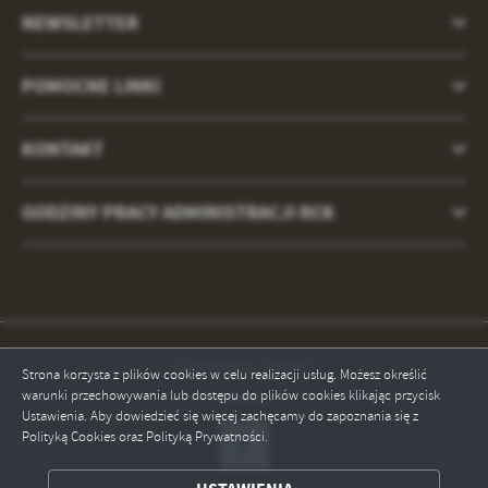
NEWSLETTER
POMOCNE LINKI
KONTAKT
GODZINY PRACY ADMINISTRACJI RCK
Odwiedzin: 356443
Strona korzysta z plików cookies w celu realizacji usług. Możesz określić
warunki przechowywania lub dostępu do plików cookies klikając przycisk
Online: 1
Ustawienia. Aby dowiedzieć się więcej zachęcamy do zapoznania się z
Polityką Cookies oraz Polityką Prywatności.
ZAPISZ WYBRANE