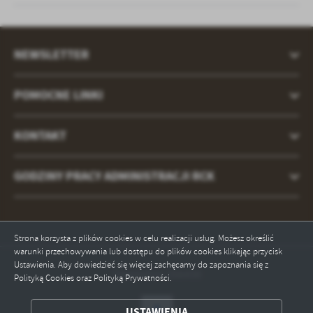
NEWSLETTER
POMOCNE LINKI
KONTAKT
GODZINY PRACY ADMINISTRACJI RCK
Strona korzysta z plików cookies w celu realizacji usług. Możesz określić
warunki przechowywania lub dostępu do plików cookies klikając przycisk
Ustawienia. Aby dowiedzieć się więcej zachęcamy do zapoznania się z
Odwiedzin: 356430
Polityką Cookies oraz Polityką Prywatności.
ZAPISZ WYBRANE
USTAWIENIA