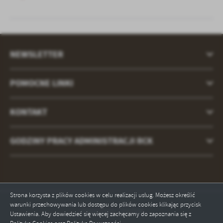
NEWSLETTER
POMOCNE LINKI
KONTAKT
GODZINY PRACY ADMINISTRACJI RCK
Strona korzysta z plików cookies w celu realizacji usług. Możesz określić
warunki przechowywania lub dostępu do plików cookies klikając przycisk
Odwiedzin: 356438
Ustawienia. Aby dowiedzieć się więcej zachęcamy do zapoznania się z